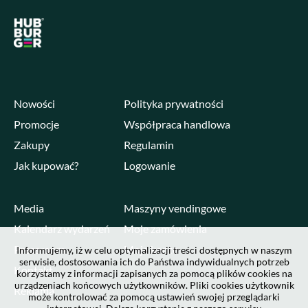
Nowości
Polityka prywatności
Promocje
Współpraca handlowa
Zakupy
Regulamin
Jak kupować?
Logowanie
Media
Maszyny vendingowe
Kalendarz wydarzeń
Moje zamówienia
Pressroom
Moje konto
Informujemy, iż w celu optymalizacji treści dostępnych w naszym
serwisie, dostosowania ich do Państwa indywidualnych potrzeb
Kontakt
korzystamy z informacji zapisanych za pomocą plików cookies na
urządzeniach końcowych użytkowników. Pliki cookies użytkownik
Reklama
może kontrolować za pomocą ustawień swojej przeglądarki