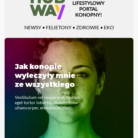
LIFESTYLOWY
PORTAL
KONOPNY!
NEWSY • FELIETONY • ZDROWIE • EKO
Jak konopie
wyleczyły mnie
ze wszystkiego
Vestibulum vel neque erat. Nullam
eget tortor lobortis, dictum dolor
ullamcorper, elementum risus.
CZYTAJ CAŁOŚĆ