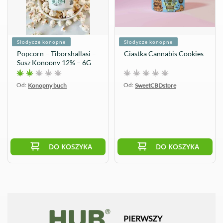
Słodycze konopne
Słodycze konopne
Popcorn – Tiborshallasi –
Ciastka Cannabis Cookies
Susz Konopny 12% – 6G
Od:
Od:
Konopny buch
SweetCBDstore
DO KOSZYKA
DO KOSZYKA
PIERWSZY