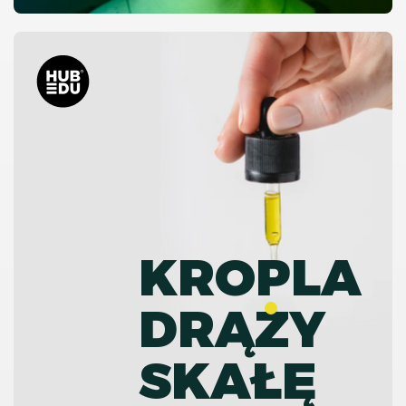
KROPLA
DRĄZY
SKAŁĘ