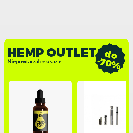
HEMP OUTLET
d
o
7
0
-
%
Niepowtarzalne okazje