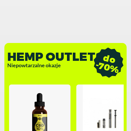
HEMP OUTLET
d
o
7
0
-
%
Niepowtarzalne okazje