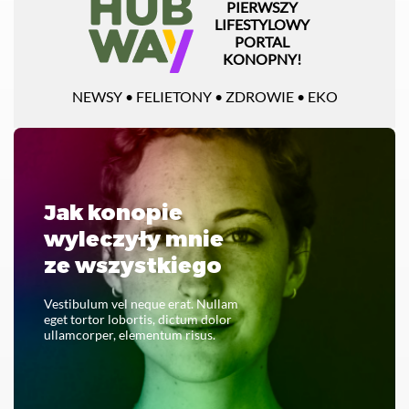
PIERWSZY
LIFESTYLOWY
PORTAL
KONOPNY!
NEWSY • FELIETONY • ZDROWIE • EKO
Jak konopie
wyleczyły mnie
ze wszystkiego
Vestibulum vel neque erat. Nullam
eget tortor lobortis, dictum dolor
ullamcorper, elementum risus.
CZYTAJ CAŁOŚĆ