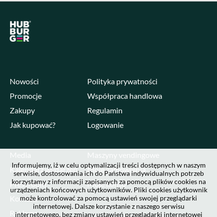
Nowości
Polityka prywatności
Promocje
Współpraca handlowa
Zakupy
Regulamin
Jak kupować?
Logowanie
Media
Maszyny vendingowe
Informujemy, iż w celu optymalizacji treści dostępnych w naszym
Kalendarz wydarzeń
Moje zamówienia
serwisie, dostosowania ich do Państwa indywidualnych potrzeb
korzystamy z informacji zapisanych za pomocą plików cookies na
Pressroom
Moje konto
urządzeniach końcowych użytkowników. Pliki cookies użytkownik
Kontakt
może kontrolować za pomocą ustawień swojej przeglądarki
internetowej. Dalsze korzystanie z naszego serwisu
Reklama
internetowego, bez zmiany ustawień przeglądarki internetowej