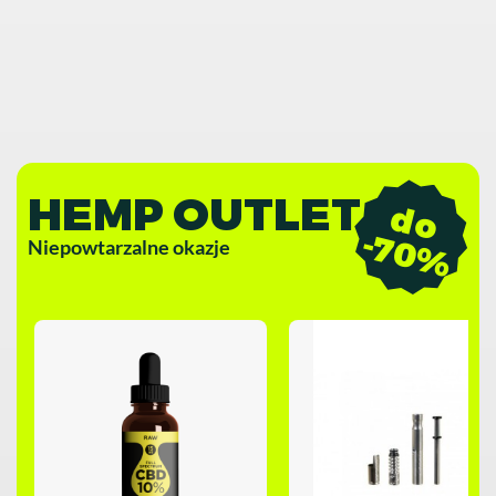
HEMP OUTLET
d
o
7
0
-
%
Niepowtarzalne okazje