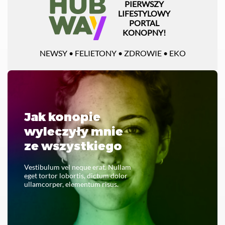
PIERWSZY
LIFESTYLOWY
PORTAL
KONOPNY!
NEWSY • FELIETONY • ZDROWIE • EKO
Jak konopie
wyleczyły mnie
ze wszystkiego
Vestibulum vel neque erat. Nullam
eget tortor lobortis, dictum dolor
ullamcorper, elementum risus.
CZYTAJ CAŁOŚĆ