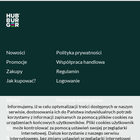
Nowości
Polityka prywatności
Promocje
Współpraca handlowa
Zakupy
Regulamin
Jak kupować?
Logowanie
Media
Maszyny vendingowe
Informujemy, iż w celu optymalizacji treści dostępnych w naszym
Kalendarz wydarzeń
Moje zamówienia
serwisie, dostosowania ich do Państwa indywidualnych potrzeb
korzystamy z informacji zapisanych za pomocą plików cookies na
Pressroom
Moje konto
urządzeniach końcowych użytkowników. Pliki cookies użytkownik
Kontakt
może kontrolować za pomocą ustawień swojej przeglądarki
internetowej. Dalsze korzystanie z naszego serwisu
Reklama
internetowego, bez zmiany ustawień przeglądarki internetowej