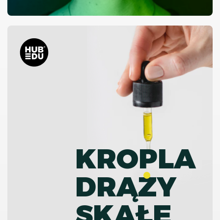
KROPLA
DRĄZY
SKAŁĘ