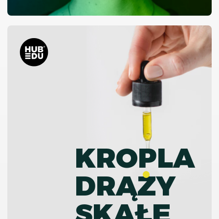
KROPLA
DRĄZY
SKAŁĘ