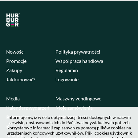
Nowości
Polityka prywatności
Promocje
Współpraca handlowa
Zakupy
Regulamin
Jak kupować?
Logowanie
Media
Maszyny vendingowe
Kalendarz wydarzeń
Moje zamówienia
Pressroom
Moje konto
Informujemy, iż w celu optymalizacji treści dostępnych w naszym
serwisie, dostosowania ich do Państwa indywidualnych potrzeb
Kontakt
korzystamy z informacji zapisanych za pomocą plików cookies na
urządzeniach końcowych użytkowników. Pliki cookies użytkownik
Reklama