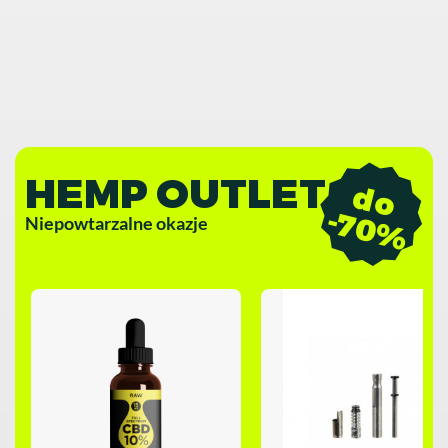
HEMP OUTLET
d
o
7
0
-
%
Niepowtarzalne okazje