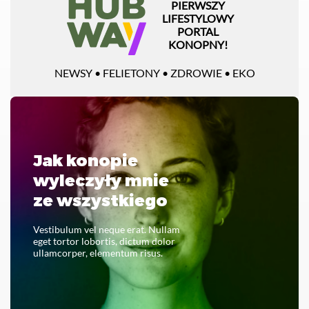
PIERWSZY
LIFESTYLOWY
PORTAL
KONOPNY!
NEWSY • FELIETONY • ZDROWIE • EKO
Jak konopie
wyleczyły mnie
ze wszystkiego
Vestibulum vel neque erat. Nullam
eget tortor lobortis, dictum dolor
ullamcorper, elementum risus.
CZYTAJ CAŁOŚĆ