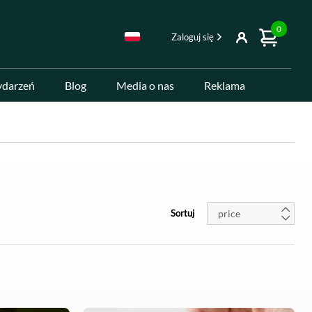
0
Zaloguj się
ydarzeń
Blog
Media o nas
Reklama
price
Sortuj