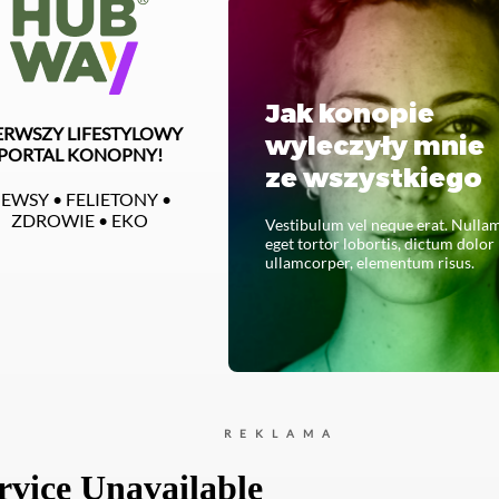
Jak konopie
ERWSZY LIFESTYLOWY
wyleczyły mnie
PORTAL KONOPNY!
ze wszystkiego
EWSY • FELIETONY •
ZDROWIE • EKO
Vestibulum vel neque erat. Nulla
eget tortor lobortis, dictum dolor
ullamcorper, elementum risus.
CZYTAJ CAŁOŚĆ
REKLAMA