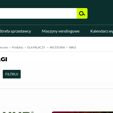
Strefa sprzedawcy
Maszyny vendingowe
Kalendarz w
er.com
Produkty
DLA PALACZY
AKCESORIA
WAGI
GI
FILTRUJ