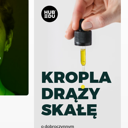
m
KROPLA
DRĄZY
SKAŁĘ
o dobroczynnym