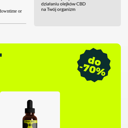
działaniu olejków CBD
na Twój organizm
T
d
o
7
0
-
%