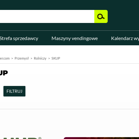
Strefa sprzedawcy
Maszyny vendingowe
Kalendarz w
er.com
Przemysł
Rolniczy
SKUP
UP
FILTRUJ