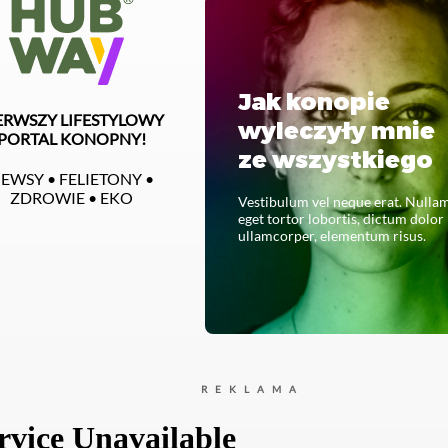
Jak konopie
ERWSZY LIFESTYLOWY
wyleczyły mnie
PORTAL KONOPNY!
ze wszystkiego
EWSY • FELIETONY •
ZDROWIE • EKO
Vestibulum vel neque erat. Nulla
eget tortor lobortis, dictum dolor
ullamcorper, elementum risus.
CZYTAJ CAŁOŚĆ
REKLAMA