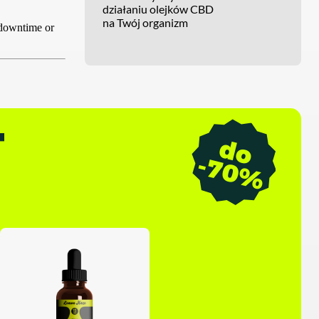
działaniu olejków CBD
na Twój organizm
T
d
o
7
0
-
%