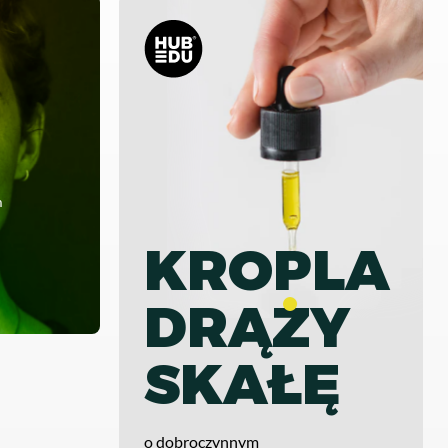
m
KROPLA
DRĄZY
SKAŁĘ
o dobroczynnym