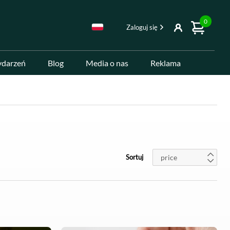
0
Zaloguj się
ydarzeń
Blog
Media o nas
Reklama
price
Sortuj