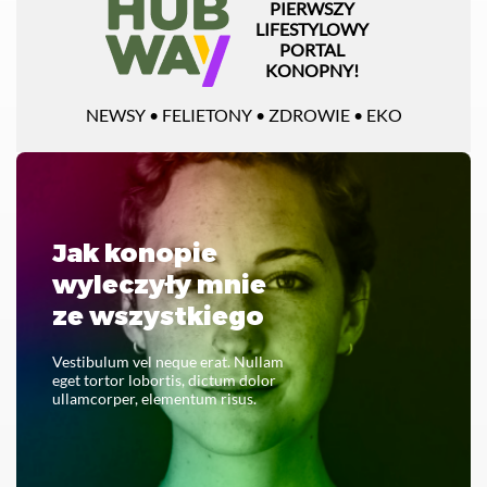
PIERWSZY
LIFESTYLOWY
PORTAL
KONOPNY!
NEWSY • FELIETONY • ZDROWIE • EKO
Jak konopie
wyleczyły mnie
ze wszystkiego
Vestibulum vel neque erat. Nullam
eget tortor lobortis, dictum dolor
ullamcorper, elementum risus.
CZYTAJ CAŁOŚĆ