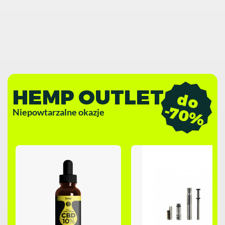
HEMP OUTLET
d
o
7
0
-
%
Niepowtarzalne okazje