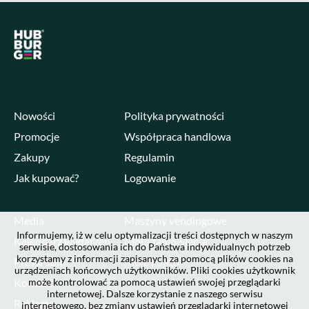
Nowości
Polityka prywatności
Promocje
Współpraca handlowa
Zakupy
Regulamin
Jak kupować?
Logowanie
Media
Maszyny vendingowe
Informujemy, iż w celu optymalizacji treści dostępnych w naszym
Kalendarz wydarzeń
Moje zamówienia
serwisie, dostosowania ich do Państwa indywidualnych potrzeb
korzystamy z informacji zapisanych za pomocą plików cookies na
Pressroom
Moje konto
urządzeniach końcowych użytkowników. Pliki cookies użytkownik
Kontakt
może kontrolować za pomocą ustawień swojej przeglądarki
internetowej. Dalsze korzystanie z naszego serwisu
Reklama
internetowego, bez zmiany ustawień przeglądarki internetowej