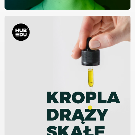
KROPLA
DRĄZY
SKAŁĘ