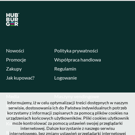
Nowości
Polityka prywatności
Promocje
Współpraca handlowa
Zakupy
Regulamin
Jak kupować?
Logowanie
Media
Maszyny vendingowe
Informujemy, iż w celu optymalizacji treści dostępnych w naszym
Kalendarz wydarzeń
Moje zamówienia
serwisie, dostosowania ich do Państwa indywidualnych potrzeb
korzystamy z informacji zapisanych za pomocą plików cookies na
Pressroom
Moje konto
urządzeniach końcowych użytkowników. Pliki cookies użytkownik
Kontakt
może kontrolować za pomocą ustawień swojej przeglądarki
internetowej. Dalsze korzystanie z naszego serwisu
Reklama
internetowego, bez zmiany ustawień przeglądarki internetowej