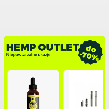
HEMP OUTLET
d
o
7
0
-
%
Niepowtarzalne okazje