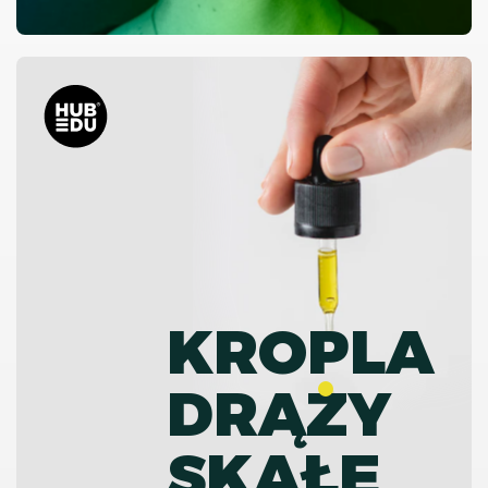
KROPLA
DRĄZY
SKAŁĘ