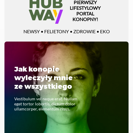
PIERWSZY
LIFESTYLOWY
PORTAL
KONOPNY!
NEWSY • FELIETONY • ZDROWIE • EKO
Jak konopie
wyleczyły mnie
ze wszystkiego
Vestibulum vel neque erat. Nullam
eget tortor lobortis, dictum dolor
ullamcorper, elementum risus.
CZYTAJ CAŁOŚĆ